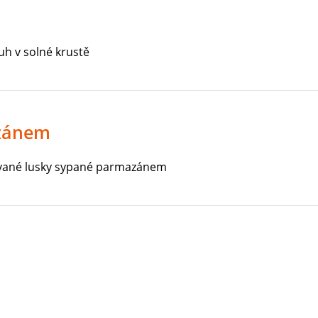
uh v solné krustě
azánem
ované lusky sypané parmazánem