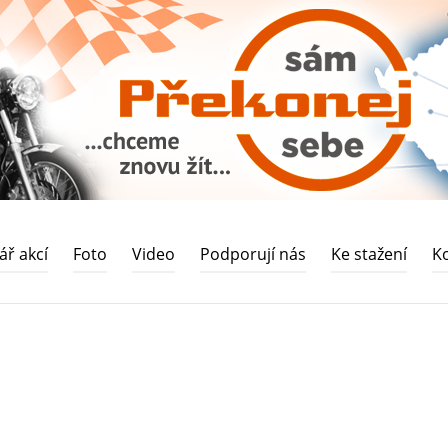
ář akcí
Foto
Video
Podporují nás
Ke stažení
K